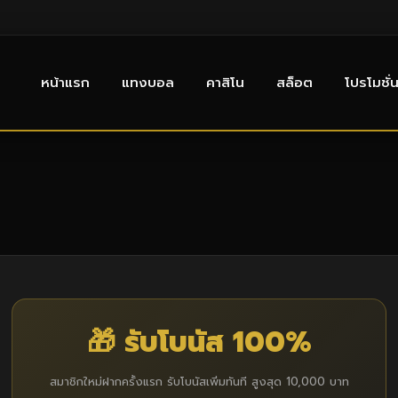
หน้าแรก
แทงบอล
คาสิโน
สล็อต
โปรโมชั่
🎁 รับโบนัส 100%
สมาชิกใหม่ฝากครั้งแรก รับโบนัสเพิ่มทันที สูงสุด 10,000 บาท