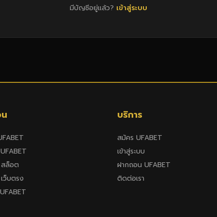
มีบัญชีอยู่แล้ว?
เข้าสู่ระบบ
วน
บริการ
 UFABET
สมัคร UFABET
 UFABET
เข้าสู่ระบบ
สล็อต
ฝากถอน UFABET
เว็บตรง
ติดต่อเรา
น UFABET