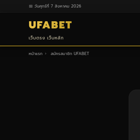
📅 วันศุกร์ที่ 7 สิงหาคม 2026
UFABET
เว็บตรง เว็บหลัก
หน้าแรก
›
สมัครสมาชิก UFABET