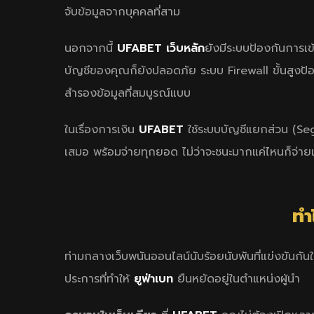
จับข้อมูลจากบุคคลที่สาม
นอกจากนี้
UFABET เว็บหลัก
ยังมีระบบป้องกันการเข
บัญชีของคุณก็ยังปลอดภัย ระบบ Firewall ขั้นสูงป้อ
สำรองข้อมูลที่สมบูรณ์แบบ
ในเรื่องการเงิน
UFABET
ใช้ระบบบัญชีแยกส่วน (Seg
เสมอ พร้อมจ่ายทุกยอด ไม่ว่าจะชนะมากแค่ไหนก็จ่ายเต็มทุ
ทำ
ท่ามกลางเว็บพนันออนไลน์นับร้อยนับพันที่แข่งขันก
ประการที่ทำให้
ยูฟ่าเบท
ยืนหยัดอยู่ในตำแหน่งผู้นำ