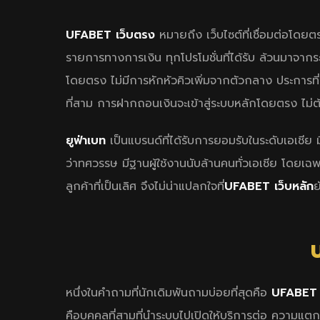
UFABET เว็บตรง
หมายถึง เว็บไซต์ที่เชื่อมต่อโดยต
รายการทางการเงิน ทุกโปรโมชั่นที่ได้รับ ล้วนมาจ
โดยตรง ไม่มีการหักหัวคิวเพิ่มจากตัวกลาง ประการ
ที่สาม การฝากถอนเงินจะเข้าสู่ระบบหลักโดยตรง ไม่ต้
ยูฟ่าเบท
เป็นแบรนด์ที่ได้รับการยอมรับในระดับเอเชี
ว่าทศวรรษ มีฐานผู้ใช้งานนับล้านคนทั่วเอเชีย โดยเฉ
ลูกค้าที่เป็นเลิศ จึงไม่น่าแปลกใจที่
UFABET เว็บหลัก
ย
U
หนึ่งในคำถามที่นักเดิมพันถามบ่อยที่สุดคือ
UFABET 
คือบุคคลที่สามที่นำระบบไปเปิดให้บริการต่อ ความแต