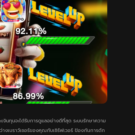
ละเงินทุนจะได้รับการดูแลอย่างดีที่สุด ระบบรักษาความ
ว่างเบราว์เซอร์ของคุณกับเซิร์ฟเวอร์ ป้องกันการดัก