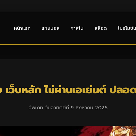
หน้าแรก
แทงบอล
คาสิโน
สล็อต
โปรโมชั่
เว็บหลัก ไม่ผ่านเอเย่นต์ ป
อัพเดท วันอาทิตย์ที่ 9 สิงหาคม 2026