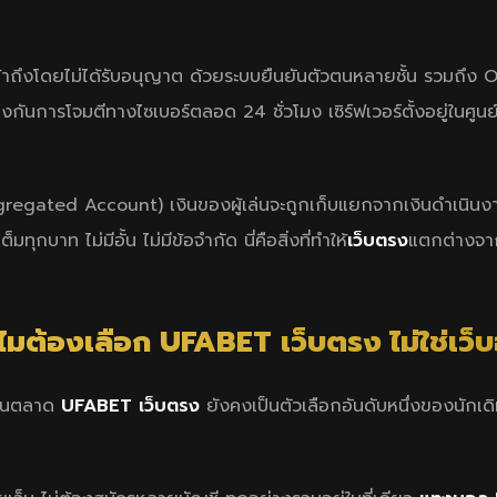
้าถึงโดยไม่ได้รับอนุญาต ด้วยระบบยืนยันตัวตนหลายชั้น รวมถึง OT
งกันการโจมตีทางไซเบอร์ตลอด 24 ชั่วโมง เซิร์ฟเวอร์ตั้งอยู่ในศูน
regated Account) เงินของผู้เล่นจะถูกเก็บแยกจากเงินดำเนินงาน
กบาท ไม่มีอั้น ไม่มีข้อจำกัด นี่คือสิ่งที่ทำให้
เว็บตรง
แตกต่างจากเ
ไมต้องเลือก UFABET เว็บตรง ไม่ใช่เว็บอ
ันในตลาด
UFABET เว็บตรง
ยังคงเป็นตัวเลือกอันดับหนึ่งของนักเ