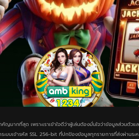
ัญมากที่สุด เพราะเราเข้าใจดีว่าผู้เล่นต้องมั่นใจว่าข้อมูลส่วนตัวแ
ระบบเข้ารหัส SSL 256-bit ที่ปกป้องข้อมูลทุกรายการที่ส่งผ่านระห