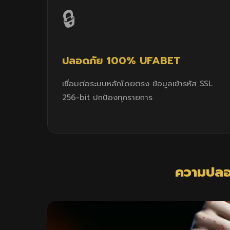
🔒
ปลอดภัย 100% UFABET
เชื่อมต่อระบบหลักโดยตรง ข้อมูลเข้ารหัส SSL
256-bit ปกป้องทุกรายการ
ความปลอ